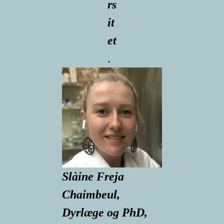
rs
it
et
.
Slàine Freja
Chaimbeul,
Dyrlæge og PhD,