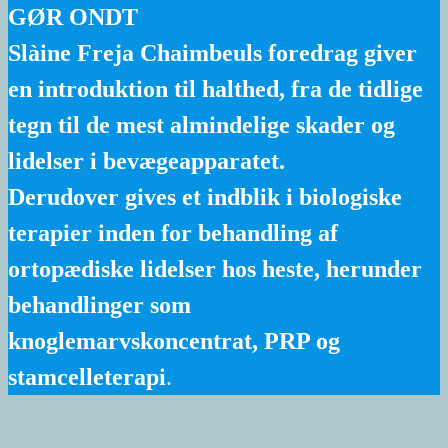
GØR ONDT
Slàine Freja Chaimbeuls foredrag giver
en introduktion til halthed, fra de tidlige
tegn til de mest almindelige skader og
lidelser i bevægeapparatet.
Derudover gives et indblik i biologiske
terapier inden for behandling af
ortopædiske lidelser hos heste, herunder
behandlinger som
knoglemarvskoncentrat, PRP og
stamcelleterapi
.