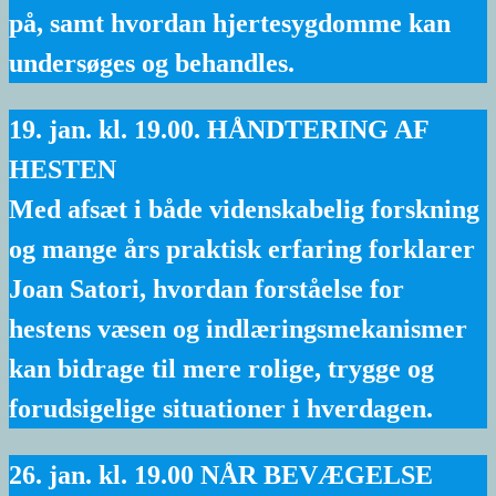
på, samt hvordan hjertesygdomme kan
undersøges og behandles.
19. jan. kl. 19.00. HÅNDTERING AF
HESTEN
Med afsæt i både videnskabelig forskning
og mange års praktisk erfaring forklarer
Joan Satori, hvordan forståelse for
hestens væsen og indlæringsmekanismer
kan bidrage til mere rolige, trygge og
forudsigelige situationer i hverdagen.
26. jan. kl. 19.00 NÅR BEVÆGELSE