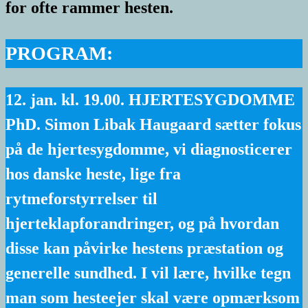
for ofte rammer hesten.
PROGRAM:
12. jan. kl. 19.00. HJERTESYGDOMME
PhD. Simon Libak Haugaard
sætter fokus
på de hjertesygdomme, vi diagnosticerer
hos danske heste, lige fra
rytmeforstyrrelser til
hjerteklapforandringer, og på hvordan
disse kan påvirke hestens præstation og
generelle sundhed. I vil lære, hvilke tegn
man som hesteejer skal være opmærksom