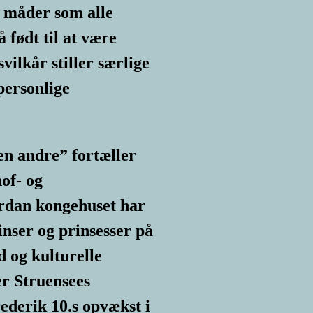
 måder som alle
 født til at være
vilkår stiller særlige
personlige
n andre” fortæller
of- og
ordan kongehuset har
nser og prinsesser på
 og kulturelle
er Struensees
ederik 10.s opvækst i