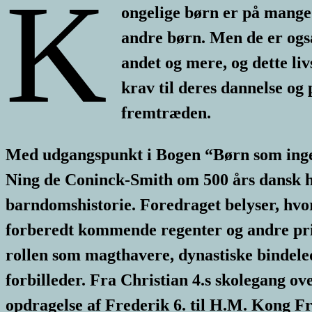
K
ongelige børn er på mange
andre børn. Men de er også
andet og mere, og dette livs
krav til deres dannelse og 
fremtræden.
Med udgangspunkt i Bogen “Børn som inge
Ning de Coninck-Smith om 500 års dansk h
barndomshistorie. Foredraget belyser, hv
forberedt kommende regenter og andre pri
rollen som magthavere, dynastiske bindeled
forbilleder. Fra Christian 4.s skolegang ov
opdragelse af Frederik 6. til H.M. Kong Fr