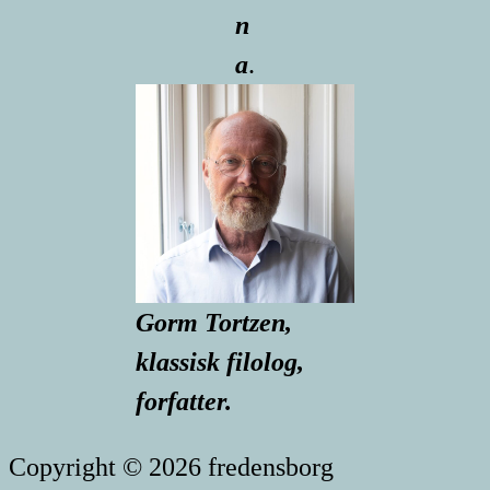
n
a
.
Gorm Tortzen,
klassisk filolog,
forfatter.
Copyright © 2026 fredensborg