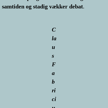
samtiden og stadig vækker debat
.
C
la
u
s
F
a
b
ri
ci
u