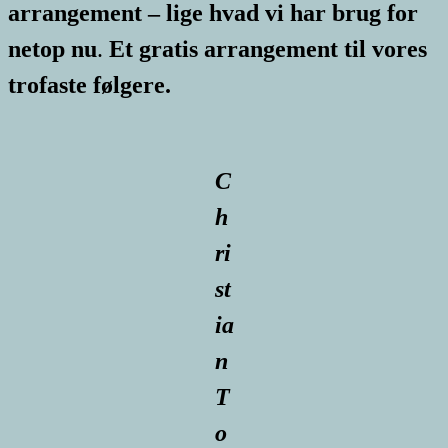
arrangement – lige hvad vi har brug for
netop nu
.
Et gratis arrangement til vores
trofaste følgere.
C
h
ri
st
ia
n
T
o