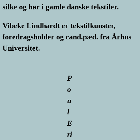
silke og hør i gamle danske tekstiler.
Vibeke Lindhardt er tekstilkunster,
foredragsholder og cand.pæd. fra Århus
Universitet.
P
o
u
l
E
ri