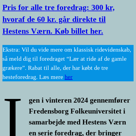
Pris for alle tre foredrag: 300 kr,
hvoraf de 60 kr. går direkte til
Hestens Værn. Køb billet her.
Ekstra: Vil du vide mere om klassisk ridevidenskab,
så meld dig til foredraget “Lær at ride af de gamle
grækere”. Rabat til alle, der har købt de tre
hesteforedrag. Læs mere
her
I
gen i vinteren 2024 gennemfører
Fredensborg Folkeuniversitet i
samarbejde med Hestens Værn
en serie foredrag, der bringer