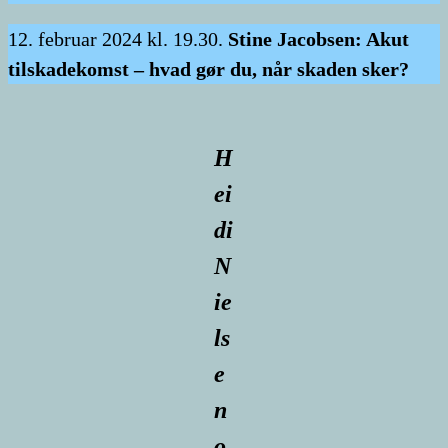
12. februar 2024 kl. 19.30.
Stine Jacobsen: Akut
tilskadekomst – hvad gør du, når skaden sker?
H
ei
di
N
ie
ls
e
n
o